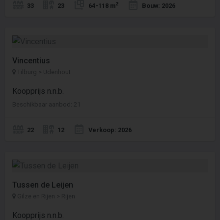
2
33
23
64-118 m
Bouw: 2026
Vincentius
Tilburg > Udenhout
Koopprijs n.n.b.
Beschikbaar aanbod: 21
22
12
Verkoop: 2026
Tussen de Leijen
Gilze en Rijen > Rijen
Koopprijs n.n.b.