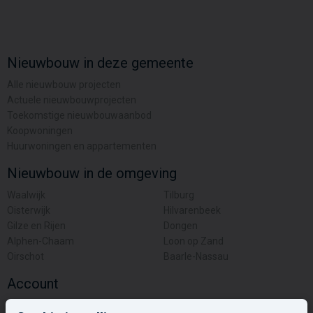
Nieuwbouw in deze gemeente
Alle nieuwbouw projecten
Actuele nieuwbouwprojecten
Toekomstige nieuwbouwaanbod
Koopwoningen
Huurwoningen en appartementen
Nieuwbouw in de omgeving
Waalwijk
Tilburg
Oisterwijk
Hilvarenbeek
Gilze en Rijen
Dongen
Alphen-Chaam
Loon op Zand
Oirschot
Baarle-Nassau
Account
Inloggen