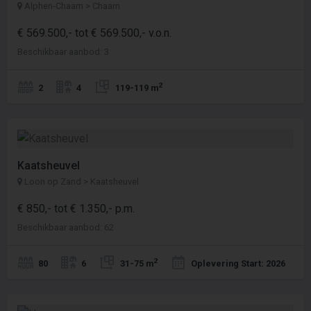
Alphen-Chaam > Chaam
€ 569.500,- tot € 569.500,- v.o.n.
Beschikbaar aanbod: 3
2
2
4
119-119 m
Kaatsheuvel
Loon op Zand > Kaatsheuvel
€ 850,- tot € 1.350,- p.m.
Beschikbaar aanbod: 62
2
80
6
31-75 m
Oplevering Start: 2026