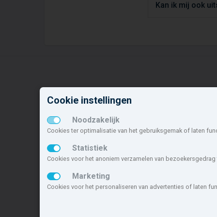
Kan ik mij ook ui
Cookie instellingen
Nieuwbouw in deze
N
gemeente
o
Noodzakelijk
Cookies ter optimalisatie van het gebruiksgemak of laten fun
Alle nieuwbouw projecten
W
Actuele nieuwbouwprojecten
O
Statistiek
Toekomstige nieuwbouwaanbod
G
Cookies voor het anoniem verzamelen van bezoekersgedrag t
Koopwoningen
A
Marketing
Huurwoningen en appartementen
O
Cookies voor het personaliseren van advertenties of laten f
Deze site maakt deel uit van
www.nieuwb
nieuwbouwsite van Nederland.