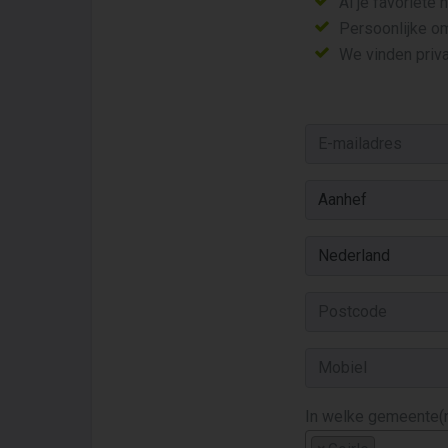
Al je favoriete
Persoonlijke o
We vinden priva
In welke gemeente(n