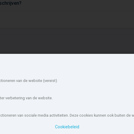
tschrijven?
ieuwbouw in de
Account
mgeving
Inloggen
ctioneren van de website (vereist)
Inschrijven
aalwijk
Tilburg
Wachtwoord vergeten
isterwijk
Hilvarenbeek
ilze en Rijen
Dongen
er verbetering van de website.
lphen-Chaam
Loon op Zand
irschot
Baarle-Nassau
unctioneren van sociale media activiteiten. Deze cookies kunnen ook buiten de
ouw-nederland.nl
, met meer dan 85.466 nieuwbouwwoningen in 1.62
Cookiebeleid