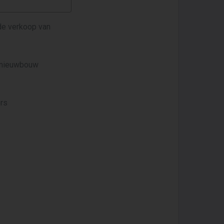
 de verkoop van
n nieuwbouw
ors