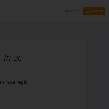
Inloggen
Account
j
In de
en in de regio