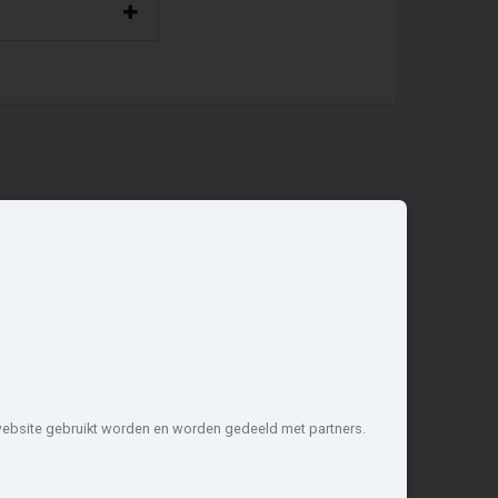
Overige
Nieuwbouwnieuws
Contact
Zakelijk
 website gebruikt worden en worden gedeeld met partners.
1 projecten de meest complete