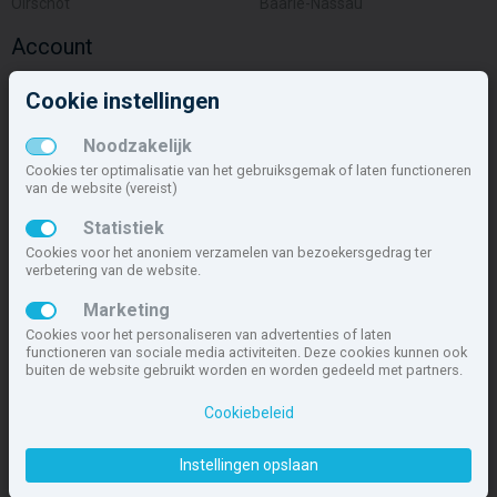
Oirschot
Baarle-Nassau
Account
Inloggen
Cookie instellingen
Inschrijven
Wachtwoord vergeten
Noodzakelijk
Overige
Cookies ter optimalisatie van het gebruiksgemak of laten functioneren
van de website (vereist)
Nieuwbouwnieuws
Statistiek
Contact
Cookies voor het anoniem verzamelen van bezoekersgedrag ter
Zakelijk
verbetering van de website.
Deze site maakt deel uit van
www.nieuwbouw-nederland.nl
, met
Marketing
meer dan 85.466 nieuwbouwwoningen in 1.621 projecten de meest
Cookies voor het personaliseren van advertenties of laten
complete nieuwbouwsite van Nederland.
functioneren van sociale media activiteiten. Deze cookies kunnen ook
buiten de website gebruikt worden en worden gedeeld met partners.
Copyright © 2007- 2026 Xitres NieuwbouwOffice B.V.
Disclaimer
|
Cookiebeleid
Privacyverklaring & Cookiebeleid
|
Cookies instellen
Instellingen opslaan