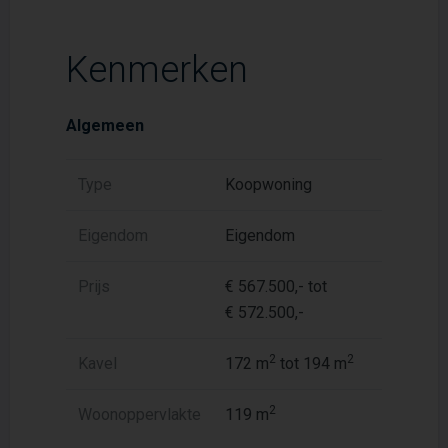
Kenmerken
Algemeen
Type
Koopwoning
Eigendom
Eigendom
Prijs
€ 567.500,- tot
€ 572.500,-
2
2
Kavel
172 m
tot 194 m
2
Woonoppervlakte
119 m