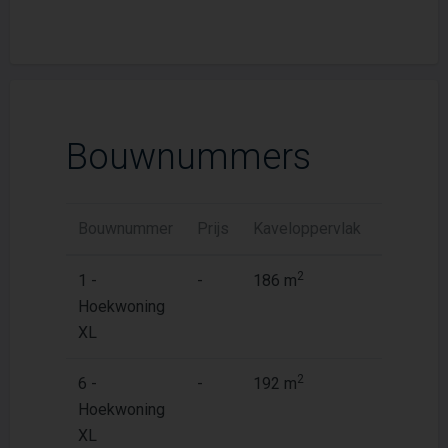
Bouwnummers
Bouwnummer
Prijs
Kaveloppervlak
Woonopp
2
2
1 -
-
186 m
119 m
Hoekwoning
XL
2
2
6 -
-
192 m
119 m
Hoekwoning
XL