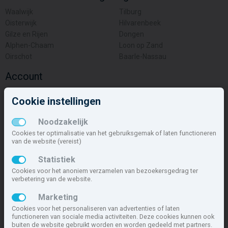
Waalwijk
Tilburg
Oisterwijk
Hilvarenbeek
Gilze en Rijen
Dongen
Alphen-Chaam
Loon op Zand
Oirschot
Baarle-Nassau
Account
Inloggen
Cookie instellingen
Inschrijven
Wachtwoord vergeten
Noodzakelijk
Overige
Cookies ter optimalisatie van het gebruiksgemak of laten functioneren
van de website (vereist)
Nieuwbouwnieuws
Statistiek
Contact
Cookies voor het anoniem verzamelen van bezoekersgedrag ter
Zakelijk
verbetering van de website.
Deze site maakt deel uit van
www.nieuwbouw-nederland.nl
, met
Marketing
meer dan 85.466 nieuwbouwwoningen in 1.621 projecten de meest
Cookies voor het personaliseren van advertenties of laten
complete nieuwbouwsite van Nederland.
functioneren van sociale media activiteiten. Deze cookies kunnen ook
buiten de website gebruikt worden en worden gedeeld met partners.