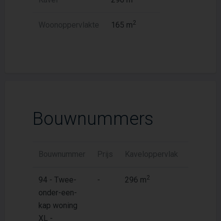
2
Woonoppervlakte
165 m
Bouwnummers
Bouwnummer
Prijs
Kaveloppervlak
Woonopp
2
2
94 - Twee-
-
296 m
165 m
onder-een-
kap woning
XL -