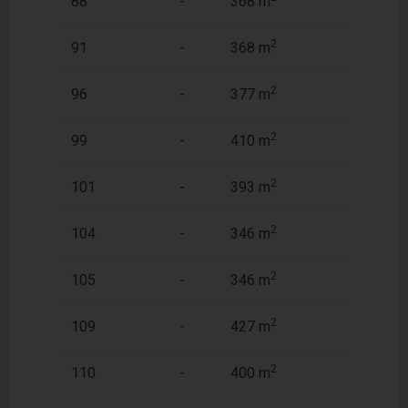
88
-
368 m
178 m
2
2
91
-
368 m
171 m
2
2
96
-
377 m
178 m
2
2
99
-
410 m
171 m
2
2
101
-
393 m
171 m
2
2
104
-
346 m
171 m
2
2
105
-
346 m
171 m
2
2
109
-
427 m
171 m
2
2
110
-
400 m
195 m