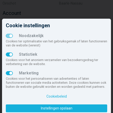
Oirschot
Baarle-Nassau
Account
Inloggen
Cookie instellingen
Inschrijven
Wachtwoord vergeten
Noodzakelijk
Overige
Cookies ter optimalisatie van het gebruiksgemak of laten functioneren
van de website (vereist)
Nieuwbouwnieuws
Statistiek
Contact
Cookies voor het anoniem verzamelen van bezoekersgedrag ter
Zakelijk
verbetering van de website.
Deze site maakt deel uit van
www.nieuwbouw-nederland.nl
, met
Marketing
meer dan 85.466 nieuwbouwwoningen in 1.621 projecten de meest
Cookies voor het personaliseren van advertenties of laten
complete nieuwbouwsite van Nederland.
functioneren van sociale media activiteiten. Deze cookies kunnen ook
buiten de website gebruikt worden en worden gedeeld met partners.
Copyright © 2007- 2026 Xitres NieuwbouwOffice B.V.
Disclaimer
|
Cookiebeleid
Privacyverklaring & Cookiebeleid
|
Cookies instellen
Instellingen opslaan