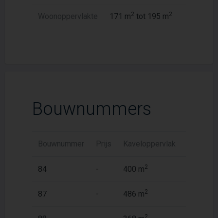
2
2
Woonoppervlakte
171 m
tot 195 m
Bouwnummers
Bouwnummer
Prijs
Kaveloppervlak
Woonopp
2
2
84
-
400 m
185 m
2
2
87
-
486 m
195 m
2
2