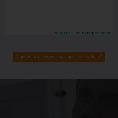
© MapTiler
© OpenStreetMap contributors
Vrijblijvend inschrijven bij project In de Velden?