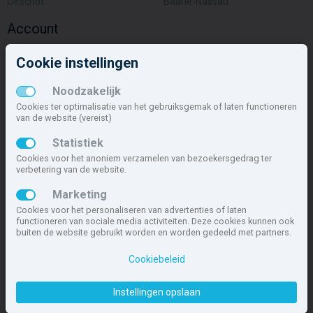
Oirschot
Baarle-Nassau
Account
Inloggen
Cookie instellingen
Inschrijven
Wachtwoord vergeten
Noodzakelijk
Overige
Cookies ter optimalisatie van het gebruiksgemak of laten functioneren
van de website (vereist)
Nieuwbouwnieuws
Statistiek
Contact
Cookies voor het anoniem verzamelen van bezoekersgedrag ter
Zakelijk
verbetering van de website.
Deze site maakt deel uit van
www.nieuwbouw-nederland.nl
, met
Marketing
meer dan 85.466 nieuwbouwwoningen in 1.621 projecten de meest
Cookies voor het personaliseren van advertenties of laten
complete nieuwbouwsite van Nederland.
functioneren van sociale media activiteiten. Deze cookies kunnen ook
buiten de website gebruikt worden en worden gedeeld met partners.
Copyright © 2007- 2026 Xitres NieuwbouwOffice B.V.
Disclaimer
|
Cookiebeleid
Privacyverklaring & Cookiebeleid
|
Cookies instellen
Instellingen opslaan