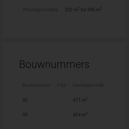
2
2
Woonoppervlakte
202 m
tot 206 m
Bouwnummers
Bouwnummer
Prijs
Kaveloppervlak
Woonopp
2
2
93
-
471 m
206 m
2
2
95
-
424 m
202 m